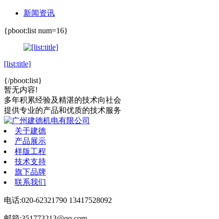
新闻资讯
{pboot:list num=16}
[list:title]
{/pboot:list}
暂无内容!
多年积累经验
及精湛的技术向社会
提供专业的产品和优质的技术服务
关于建德
产品展示
样版工程
技术支持
旗下品牌
联系我们
电话:020-62321790 13417528092
邮箱:351773213@qq.com